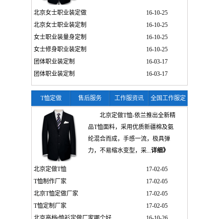
北京女士职业装定做
16-10-25
北京女士职业装定制
16-10-25
女士职业装量身定制
16-10-25
女士修身职业装定制
16-10-25
团体职业装定制
16-03-17
团体职业装定制
16-03-17
T恤定做
售后服务
工作服资讯
全国工作服定
制
北京定做T恤-依兰推出全新精
品T恤面料，采用优质新疆棉及氨
纶混合而成，手感一流，极具弹
力，不易缩水变型，采...
详细》
北京定做T恤
17-02-05
T恤制作厂家
17-02-05
北京T恤定做厂家
17-02-05
T恤定制厂家
17-02-05
北京高档t恤衫定做厂家哪个好
16-10-26