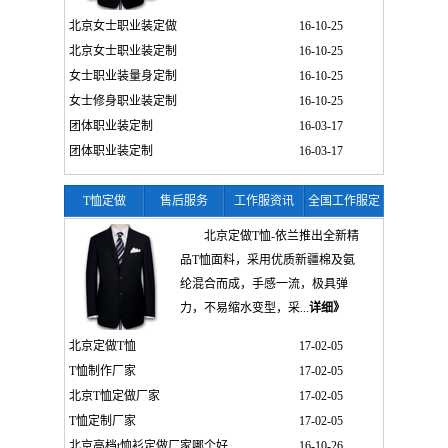
北京女士职业装定做
16-10-25
北京女士职业装定制
16-10-25
女士职业装量身定制
16-10-25
女士修身职业装定制
16-10-25
团体职业装定制
16-03-17
团体职业装定制
16-03-17
T恤定做
售后服务
工作服资讯
全国工作服定
制
北京定做T恤-依兰推出全新精
品T恤面料，采用优质新疆棉及氨
纶混合而成，手感一流，极具弹
力，不易缩水变型，采...
详细》
北京定做T恤
17-02-05
T恤制作厂家
17-02-05
北京T恤定做厂家
17-02-05
T恤定制厂家
17-02-05
北京高档t恤衫定做厂家哪个好
16-10-26