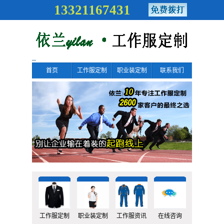
13321167431
首页
工作服定制
职业装定制
联系我们
工作服定制
职业装定制
工作服资讯
在线咨询