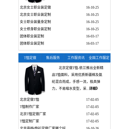
北京女士职业装定做
16-10-25
北京女士职业装定制
16-10-25
女士职业装量身定制
16-10-25
女士修身职业装定制
16-10-25
团体职业装定制
16-03-17
团体职业装定制
16-03-17
T恤定做
售后服务
工作服资讯
全国工作服定
制
北京定做T恤-依兰推出全新精
品T恤面料，采用优质新疆棉及氨
纶混合而成，手感一流，极具弹
力，不易缩水变型，采...
详细》
北京定做T恤
17-02-05
T恤制作厂家
17-02-05
北京T恤定做厂家
17-02-05
T恤定制厂家
17-02-05
北京高档t恤衫定做厂家哪个好
16-10-26