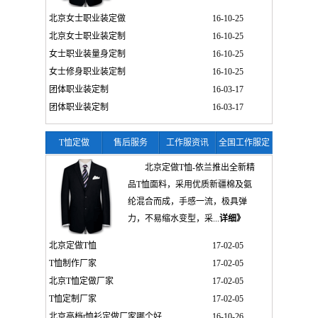
北京女士职业装定做
16-10-25
北京女士职业装定制
16-10-25
女士职业装量身定制
16-10-25
女士修身职业装定制
16-10-25
团体职业装定制
16-03-17
团体职业装定制
16-03-17
T恤定做
售后服务
工作服资讯
全国工作服定
制
北京定做T恤-依兰推出全新精
品T恤面料，采用优质新疆棉及氨
纶混合而成，手感一流，极具弹
力，不易缩水变型，采...
详细》
北京定做T恤
17-02-05
T恤制作厂家
17-02-05
北京T恤定做厂家
17-02-05
T恤定制厂家
17-02-05
北京高档t恤衫定做厂家哪个好
16-10-26