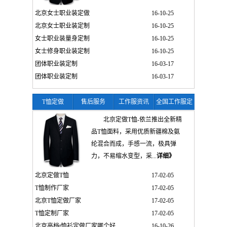
北京女士职业装定做
16-10-25
北京女士职业装定制
16-10-25
女士职业装量身定制
16-10-25
女士修身职业装定制
16-10-25
团体职业装定制
16-03-17
团体职业装定制
16-03-17
T恤定做
售后服务
工作服资讯
全国工作服定
制
北京定做T恤-依兰推出全新精
品T恤面料，采用优质新疆棉及氨
纶混合而成，手感一流，极具弹
力，不易缩水变型，采...
详细》
北京定做T恤
17-02-05
T恤制作厂家
17-02-05
北京T恤定做厂家
17-02-05
T恤定制厂家
17-02-05
北京高档t恤衫定做厂家哪个好
16-10-26